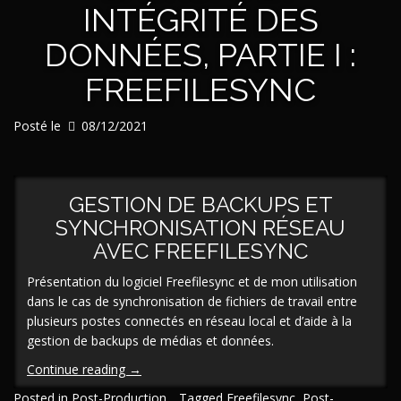
INTÉGRITÉ DES
DONNÉES, PARTIE I :
FREEFILESYNC
Posté le
08/12/2021
GESTION DE BACKUPS ET
SYNCHRONISATION RÉSEAU
AVEC FREEFILESYNC
Présentation du logiciel Freefilesync et de mon utilisation
dans le cas de synchronisation de fichiers de travail entre
plusieurs postes connectés en réseau local et d’aide à la
gestion de backups de médias et données.
« [En/Fr]
Continue reading
→
Tutoriel
Posted in
Post-Production
Tagged
Freefilesync
,
Post-