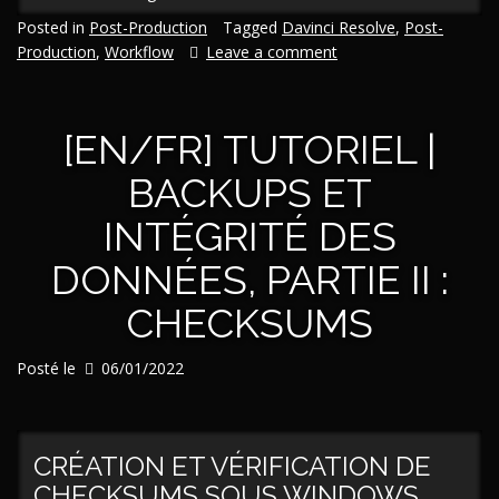
Tutoriel
Posted in
Post-Production
Tagged
Davinci Resolve
,
Post-
|
Production
,
Workflow
Leave a comment
Supprimer
les
pixels
[EN/FR] TUTORIEL |
chauds
grâce
BACKUPS ET
à
DaVinci
INTÉGRITÉ DES
Resolve
Studio »
DONNÉES, PARTIE II :
CHECKSUMS
Posté le
06/01/2022
CRÉATION ET VÉRIFICATION DE
CHECKSUMS SOUS WINDOWS