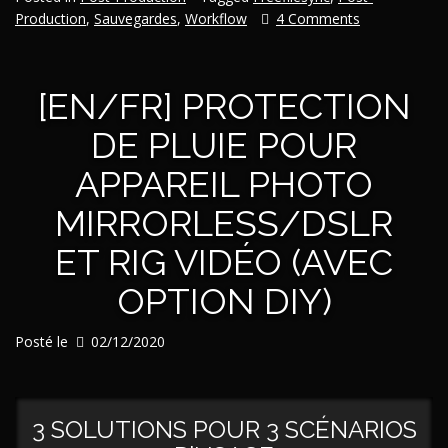
|
Production
,
Sauvegardes
,
Workflow
4 Comments
Backups
et
intégrité
[EN/FR] PROTECTION
des
données,
DE PLUIE POUR
partie
I
APPAREIL PHOTO
:
FreeFileSync »
MIRRORLESS/DSLR
ET RIG VIDÉO (AVEC
OPTION DIY)
Posté le
02/12/2020
3 SOLUTIONS POUR 3 SCÉNARIOS