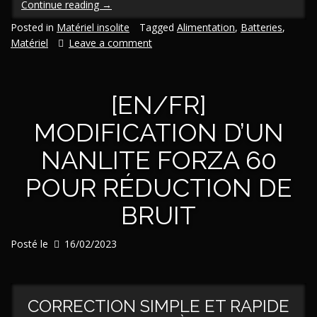
« [En/Fr]
Continue reading
→
Alimenter
Posted in
Matériel insolite
Tagged
Alimentation
,
Batteries
,
les
Matériel
Leave a comment
petits
appareils
électroniques
[EN/FR]
par
piles
MODIFICATION D’UN
AA »
NANLITE FORZA 60
POUR RÉDUCTION DE
BRUIT
Posté le
16/02/2023
CORRECTION SIMPLE ET RAPIDE