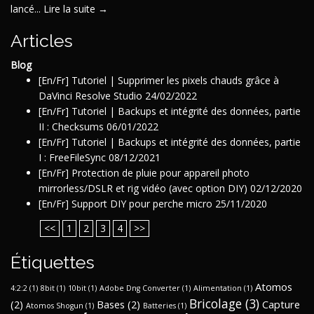
lancé...
Lire la suite →
Articles
Blog
[En/Fr] Tutoriel | Supprimer les pixels chauds grâce à
DaVinci Resolve Studio
24/02/2022
[En/Fr] Tutoriel | Backups et intégrité des données, partie
II : Checksums
06/01/2022
[En/Fr] Tutoriel | Backups et intégrité des données, partie
I : FreeFileSync
08/12/2021
[En/Fr] Protection de pluie pour appareil photo
mirrorless/DSLR et rig vidéo (avec option DIY)
02/12/2020
[En/Fr] Support DIY pour perche micro
25/11/2020
<<
1
2
3
4
>>
Étiquettes
Atomos
4:2:2
(1)
8bit
(1)
10bit
(1)
Adobe Dng Converter
(1)
Alimentation
(1)
Bricolage
(3)
(2)
Bases
(2)
Capture
Atomos Shogun
(1)
Batteries
(1)