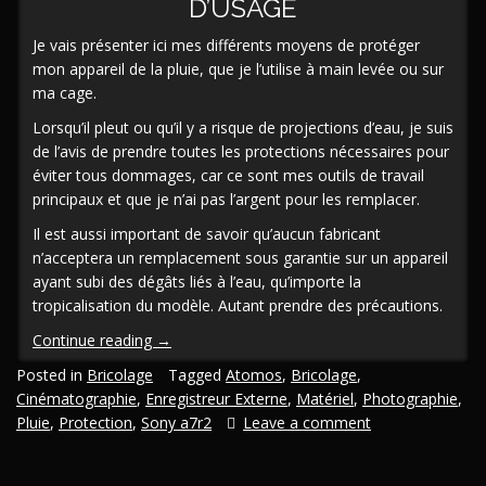
D’USAGE
Je vais présenter ici mes différents moyens de protéger
mon appareil de la pluie, que je l’utilise à main levée ou sur
ma cage.
Lorsqu’il pleut ou qu’il y a risque de projections d’eau, je suis
de l’avis de prendre toutes les protections nécessaires pour
éviter tous dommages, car ce sont mes outils de travail
principaux et que je n’ai pas l’argent pour les remplacer.
Il est aussi important de savoir qu’aucun fabricant
n’acceptera un remplacement sous garantie sur un appareil
ayant subi des dégâts liés à l’eau, qu’importe la
tropicalisation du modèle. Autant prendre des précautions.
« [En/Fr]
Continue reading
→
Protection
Posted in
Bricolage
Tagged
Atomos
,
Bricolage
,
de
Cinématographie
,
Enregistreur Externe
,
Matériel
,
Photographie
,
pluie
Pluie
,
Protection
,
Sony a7r2
Leave a comment
pour
appareil
photo