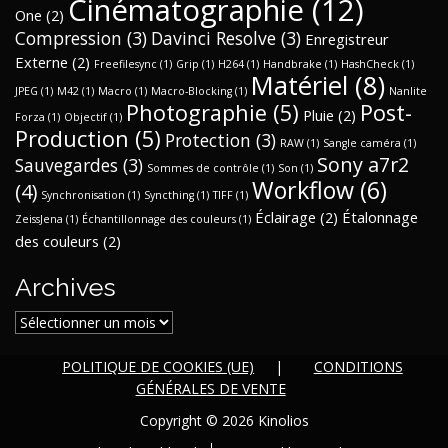
Cinématographie
(12)
One
(2)
Compression
(3)
Davinci Resolve
(3)
Enregistreur
Externe
(2)
Freefilesync
(1)
Grip
(1)
H264
(1)
Handbrake
(1)
HashCheck
(1)
Matériel
(8)
JPEG
(1)
M42
(1)
Macro
(1)
Macro-Blocking
(1)
Nanlite
Photographie
(5)
Post-
Pluie
(2)
Forza
(1)
Objectif
(1)
Production
(5)
Protection
(3)
RAW
(1)
Sangle caméra
(1)
Sony a7r2
Sauvegardes
(3)
Sommes de contrôle
(1)
Son
(1)
Workflow
(6)
(4)
Synchronisation
(1)
Syncthing
(1)
TIFF
(1)
Éclairage
(2)
Étalonnage
ZeissJena
(1)
Échantillonnage des couleurs
(1)
des couleurs
(2)
Archives
Archives
POLITIQUE DE COOKIES (UE)
CONDITIONS
GÉNÉRALES DE VENTE
Copyright ©
2026 Kinolios