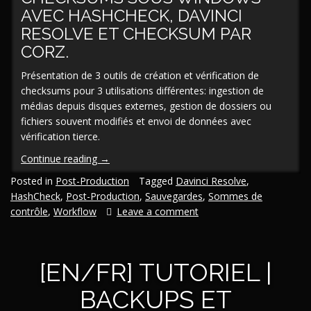
AVEC HASHCHECK, DAVINCI
RESOLVE ET CHECKSUM PAR
CORZ.
Présentation de 3 outils de création et vérification de
checksums pour 3 utilisations différentes: ingestion de
médias depuis disques externes, gestion de dossiers ou
fichiers souvent modifiés et envoi de données avec
vérification tierce.
« [En/Fr]
Continue reading
→
Tutoriel
Posted in
Post-Production
Tagged
Davinci Resolve
,
|
HashCheck
,
Post-Production
,
Sauvegardes
,
Sommes de
Backups
contrôle
,
Workflow
Leave a comment
et
intégrité
des
[EN/FR] TUTORIEL |
données,
partie
BACKUPS ET
II :
Checksums »