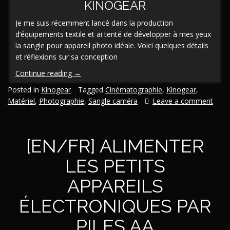
KINOGEAR
Je me suis récemment lancé dans la production
d’équipements textile et ai tenté de développer à mes yeux
la sangle pour appareil photo idéale. Voici quelques détails
et réflexions sur sa conception
« [En/Fr]
Continue reading
→
Design
Posted in
Kinogear
Tagged
Cinématographie
,
Kinogear
,
d’une
Matériel
,
Photographie
,
Sangle caméra
Leave a comment
sangle
photo
à
[EN/FR] ALIMENTER
réglage
rapide »
LES PETITS
APPAREILS
ÉLECTRONIQUES PAR
PILES AA