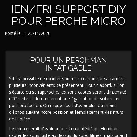
[EN/FR] SUPPORT DIY
mirrorless/DSLR
et
POUR PERCHE MICRO
rig
vidéo
(avec
Posté le
25/11/2020
option
DIY) »
POUR UN PERCHMAN
INFATIGABLE
S’il est possible de monter son micro canon sur sa caméra,
plusieurs inconvénients se présentent. Tout d’abord, si l’on
s’écarte ou se rapproche, les sons captés seront d’intensité
différente et demanderont une égalisation de volume en
post-production. On risque aussi d’avoir plus ou moins
d’échos suivant notre position et l’emplacement des murs
de la pièce.
Le mieux serait d’avoir un perchman dédié qui viendrait
capter les sons juste au dessus du sujet filmés, mais quand