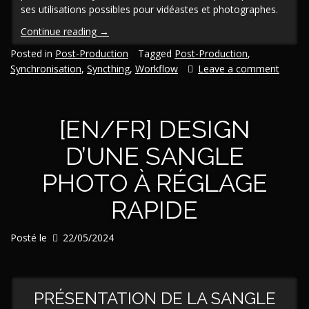
ses utilisations possibles pour vidéastes et photographes.
« [En/Fr]
Continue reading
→
Tutoriel
Posted in
Post-Production
Tagged
Post-Production
,
Syncthing :
Synchronisation
,
Syncthing
,
Workflow
Leave a comment
synchroniser
des
fichiers
[EN/FR] DESIGN
partout,
gratuitement,
D’UNE SANGLE
sans
limites
PHOTO À RÉGLAGE
de
données »
RAPIDE
Posté le
22/05/2024
PRÉSENTATION DE LA SANGLE