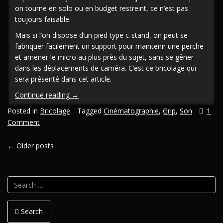
on tourne en solo ou en budget restreint, ce n’est pas
toujours faisable.
Mais si l’on dispose d’un pied type c-stand, on peut se
fabriquer facilement un support pour maintenir une perche
et amener le micro au plus près du sujet, sans se gêner
dans les déplacements de caméra. C’est ce bricolage qui
sera présenté dans cet article.
« [En/Fr]
Continue reading
→
Support
Posted in
Bricolage
Tagged
Cinématographie
,
Grip
,
Son
1
DIY
Comment
pour
perche
POSTS
←
Older posts
micro »
NAVIGATION
Search