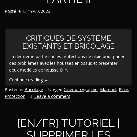
Posté le
19/07/2022
CRITIQUES DE SYSTÈME
EXISTANTS ET BRICOLAGE
La deuxième partie sur les protections de pluie pour parler
des problèmes avec les housses en tissus et présenter
deux modèles de housse DIY.
« [En/Fr]
Continue reading
→
Protection
Posted in
Bricolage
Tagged
Cinématographie
,
Matériel
,
Pluie
,
de
Protection
Leave a comment
pluie
DIY
pour
[EN/FR] TUTORIEL |
appareil
photo
SUPPRIMER LES
mirrorless/DSLR