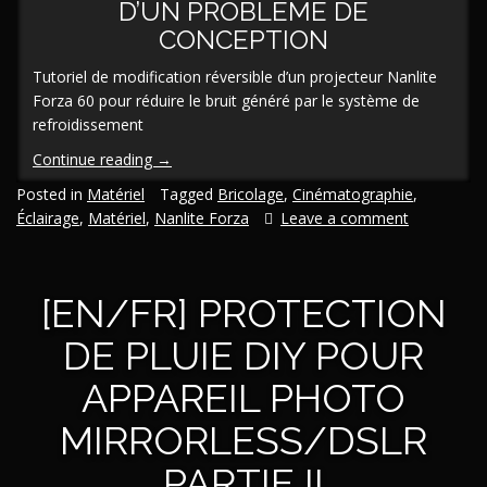
D’UN PROBLÈME DE
CONCEPTION
Tutoriel de modification réversible d’un projecteur Nanlite
Forza 60 pour réduire le bruit généré par le système de
refroidissement
« [En/Fr]
Continue reading
→
Modification
Posted in
Matériel
Tagged
Bricolage
,
Cinématographie
,
d’un
Éclairage
,
Matériel
,
Nanlite Forza
Leave a comment
Nanlite
Forza
60
[EN/FR] PROTECTION
pour
réduction
DE PLUIE DIY POUR
de
bruit »
APPAREIL PHOTO
MIRRORLESS/DSLR
PARTIE II