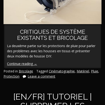
CRITIQUES DE SYSTÈME
EXISTANTS ET BRICOLAGE
La deuxième partie sur les protections de pluie pour parler
des problèmes avec les housses en tissus et présenter
deux modèles de housse DIY.
« [En/Fr]
Continue reading
→
Protection
Posted in
Bricolage
Tagged
Cinématographie
,
Matériel
,
Pluie
,
de
Protection
Leave a comment
pluie
DIY
pour
[EN/FR] TUTORIEL |
appareil
photo
mirrorless/DSLR