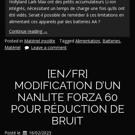
Hollyland Lark Max ont des petits accumulateurs Li-ion
intégrés, nécessitant un temps de charge une fois qu’ils ont
été vidés. Serait-il possible de remédier à ces limitations en
alimentant ces appareils par des batteries AA ?
« [En/Fr]
Continue reading
→
Alimenter
Posted in
Matériel insolite
Tagged
Alimentation
,
Batteries
,
les
Matériel
Leave a comment
petits
appareils
électroniques
[EN/FR]
par
piles
MODIFICATION D’UN
AA »
NANLITE FORZA 60
POUR RÉDUCTION DE
BRUIT
Posté le
16/02/2023