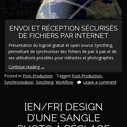
ENVOI ET RÉCEPTION SÉCURISÉS
DE FICHIERS PAR INTERNET
Présentation du logiciel gratuit et open source Syncthing,
permettant de synchroniser des fichiers de pair à pair et de
ses utilisations possibles pour vidéastes et photographes.
« [En/Fr]
Continue reading
→
Tutoriel
Posted in
Post-Production
Tagged
Post-Production
,
Syncthing :
Synchronisation
,
Syncthing
,
Workflow
Leave a comment
synchroniser
des
fichiers
[EN/FR] DESIGN
partout,
gratuitement,
D’UNE SANGLE
sans
limites