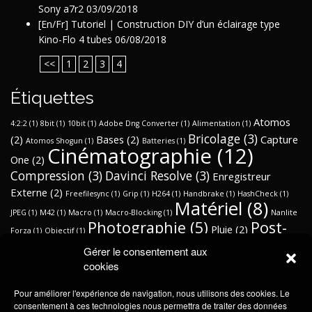
Sony a7r2
03/09/2018
[En/Fr] Tutoriel | Construction DIY d’un éclairage type
Kino-Flo 4 tubes
06/08/2018
<<
1
2
3
4
Étiquettes
Atomos
4:2:2
(1)
8bit
(1)
10bit
(1)
Adobe Dng Converter
(1)
Alimentation
(1)
Bricolage
(3)
(2)
Bases
(2)
Capture
Atomos Shogun
(1)
Batteries
(1)
Cinématographie
(12)
One
(2)
Compression
(3)
Davinci Resolve
(3)
Enregistreur
Externe
(2)
Freefilesync
(1)
Grip
(1)
H264
(1)
Handbrake
(1)
HashCheck
(1)
Matériel
(8)
JPEG
(1)
M42
(1)
Macro
(1)
Macro-Blocking
(1)
Nanlite
Photographie
(5)
Post-
Pluie
(2)
Forza
(1)
Objectif
(1)
Production
(5)
Protection
(3)
RAW
(1)
Sangle caméra
(1)
Gérer le consentement aux
Sony a7r2
Sauvegardes
(3)
cookies
Sommes de contrôle
(1)
Son
(1)
Workflow
(6)
(4)
Synchronisation
(1)
Syncthing
(1)
TIFF
(1)
Pour améliorer l'expérience de navigation, nous utilisons des cookies. Le
Éclairage
(2)
Étalonnage
ZeissJena
(1)
Échantillonnage des couleurs
(1)
consentement à ces technologies nous permettra de traiter des données