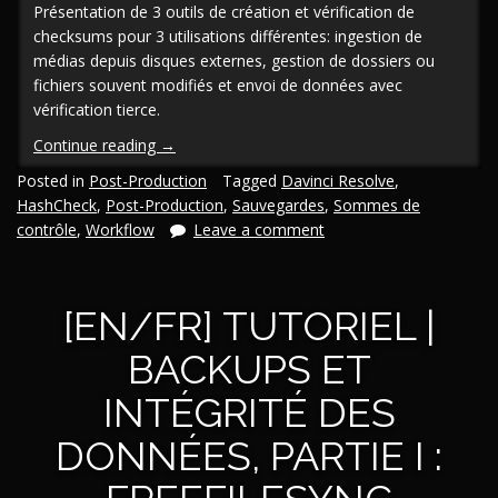
Présentation de 3 outils de création et vérification de
checksums pour 3 utilisations différentes: ingestion de
médias depuis disques externes, gestion de dossiers ou
fichiers souvent modifiés et envoi de données avec
vérification tierce.
« [En/Fr]
Continue reading
→
Tutoriel
Posted in
Post-Production
Tagged
Davinci Resolve
,
|
HashCheck
,
Post-Production
,
Sauvegardes
,
Sommes de
Backups
contrôle
,
Workflow
Leave a comment
et
intégrité
des
[EN/FR] TUTORIEL |
données,
partie
BACKUPS ET
II :
Checksums »
INTÉGRITÉ DES
DONNÉES, PARTIE I :