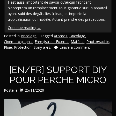
Il est aussi important de savoir qu’aucun fabricant
n’acceptera un remplacement sous garantie sur un appareil
ayant subi des dégâts liés à l’eau, qu’importe la
tropicalisation du modèle. Autant prendre des précautions.
« [En/Fr]
Continue reading
→
Protection
Posted in
Bricolage
Tagged
Atomos
,
Bricolage
,
de
Cinématographie
,
Enregistreur Externe
,
Matériel
,
Photographie
,
pluie
Pluie
,
Protection
,
Sony a7r2
Leave a comment
pour
appareil
photo
[EN/FR] SUPPORT DIY
mirrorless/DSLR
et
POUR PERCHE MICRO
rig
vidéo
(avec
Posté le
25/11/2020
option
DIY) »