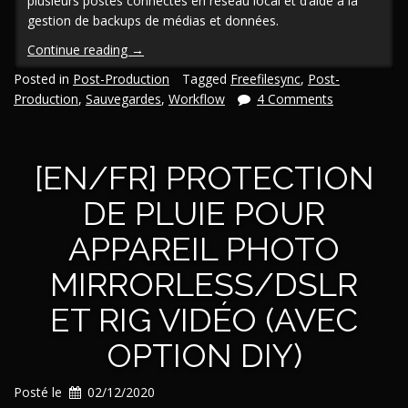
plusieurs postes connectés en réseau local et d’aide à la
gestion de backups de médias et données.
« [En/Fr]
Continue reading
→
Tutoriel
Posted in
Post-Production
Tagged
Freefilesync
,
Post-
|
Production
,
Sauvegardes
,
Workflow
4 Comments
Backups
et
intégrité
[EN/FR] PROTECTION
des
données,
DE PLUIE POUR
partie
I
APPAREIL PHOTO
:
FreeFileSync »
MIRRORLESS/DSLR
ET RIG VIDÉO (AVEC
OPTION DIY)
Posté le
02/12/2020