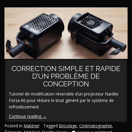
CORRECTION SIMPLE ET RAPIDE
D’UN PROBLÈME DE
CONCEPTION
Tutoriel de modification réversible d’un projecteur Nanlite
Forza 60 pour réduire le bruit généré par le système de
refroidissement
« [En/Fr]
Continue reading
→
Modification
Posted in
Matériel
Tagged
Bricolage
,
Cinématographie
,
d’un