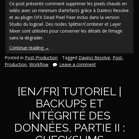
Ce post présente comment supprimer les pixels chauds en
vidéo avec un minimum d’artefacts grâce à DaVinci Resolve
et au plugin OFX Dead Pixel Fixer inclus dans la version
Studio du logiciel. Des nodes Splitter/Combiner et Layer
Mixer sont utilisées pour conserver les détails de l’image
sans la dégrader.
« [En/Fr]
Continue reading
→
Tutoriel
Posted in
Post-Production
Tagged
Davinci Resolve
,
Post-
|
Production
,
Workflow
Leave a comment
Supprimer
les
pixels
[EN/FR] TUTORIEL |
chauds
grâce
BACKUPS ET
à
DaVinci
INTÉGRITÉ DES
Resolve
Studio »
DONNÉES, PARTIE II :