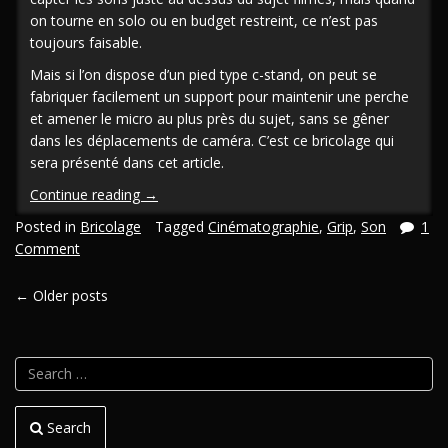
on tourne en solo ou en budget restreint, ce n’est pas
toujours faisable.
Mais si l’on dispose d’un pied type c-stand, on peut se
fabriquer facilement un support pour maintenir une perche
et amener le micro au plus près du sujet, sans se gêner
dans les déplacements de caméra. C’est ce bricolage qui
sera présenté dans cet article.
« [En/Fr]
Continue reading
→
Support
Posted in
Bricolage
Tagged
Cinématographie
,
Grip
,
Son
1
DIY
Comment
pour
perche
POSTS
←
Older posts
micro »
NAVIGATION
Search