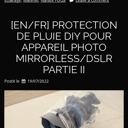
Éclairage
,
Matériel
,
Nanlite Forza
Leave a comment
Nanlite
Forza
60
[EN/FR] PROTECTION
pour
réduction
DE PLUIE DIY POUR
de
bruit »
APPAREIL PHOTO
MIRRORLESS/DSLR
PARTIE II
Posté le
19/07/2022