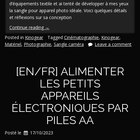
d’équipements textile et ai tenté de développer à mes yeux
la sangle pour appareil photo idéale. Voici quelques détails
et réflexions sur sa conception
« [En/Fr]
Continue reading
→
Design
Posted in
Kinogear
Tagged
Cinématographie
,
Kinogear
,
d’une
Matériel
,
Photographie
,
Sangle caméra
Leave a comment
sangle
photo
à
[EN/FR] ALIMENTER
réglage
rapide »
LES PETITS
APPAREILS
ÉLECTRONIQUES PAR
PILES AA
Posté le
17/10/2023